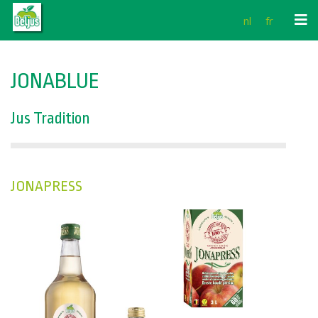
Aller
nl
fr
au
contenu
JONABLUE
Jus Tradition
JONAPRESS