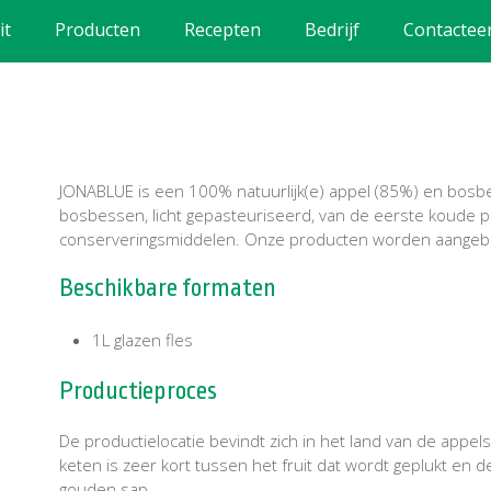
it
Producten
Recepten
Bedrijf
Contactee
JONABLUE is een 100% natuurlijk(e) appel (85%) en bos
bosbessen, licht gepasteuriseerd, van de eerste koude pe
conserveringsmiddelen. Onze producten worden aangebo
Beschikbare formaten
1L glazen fles
Productieproces
De productielocatie bevindt zich in het land van de app
keten is zeer kort tussen het fruit dat wordt geplukt en d
gouden sap.