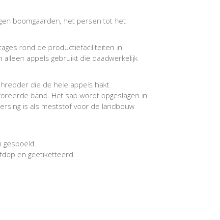
 eigen boomgaarden, het persen tot het
ges rond de productiefaciliteiten in
alleen appels gebruikt die daadwerkelijk
hredder die de hele appels hakt.
foreerde band. Het sap wordt opgeslagen in
e persing is als meststof voor de landbouw
n gespoeld.
fdop en geëtiketteerd.