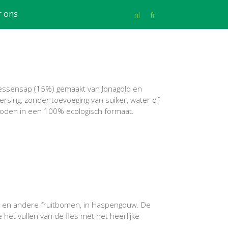
r ons
nl
fr
bessensap (15%) gemaakt van Jonagold en
rsing, zonder toevoeging van suiker, water of
den in een 100% ecologisch formaat.
els en andere fruitbomen, in Haspengouw. De
e het vullen van de fles met het heerlijke